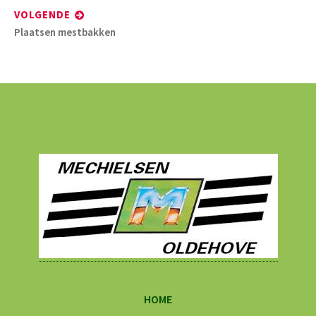
VOLGENDE
Volgend
Plaatsen mestbakken
bericht:
Mestbakje
HOME