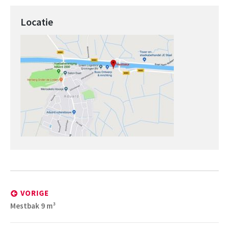
Locatie
Bericht
navigatie
VORIGE
Vorig
Mestbak 9 m³
bericht: